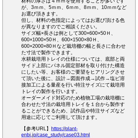
材料の厚さは４ｍｍを使用することが多いです
が、3ｍｍ、5ｍｍ、6ｍｍ、8ｍｍ、10ｍｍなど
お選び頂きます。
但し、材料の色指定によってはお選び頂ける色
が異なりますのでご相談ください。
サイズ幅×長さは例として300×600×50Ｈ、
600×1000×50Ｈ、600×1500×80Ｈ、
600×2000×80Ｈなど栽培棚の幅と長さに合わせ
た寸法で製作できます。
水耕栽培用トレイの仕様については、底部と両
サイド上部にパネル固定部材を取り付けた構造
にしたい等、お客様のご要望をヒアリングさせ
て頂いた後に、設計→図面作成→試作→塩ビ溶
接加工による量産を行い特注サイズにて栽培用
トレイの製作を行います。
オーダーメイド対応のため植物工場の栽培棚に
合わせた寸法の栽培用トレイを１台から製作す
ることができるため、試作品や特注サイズなど
用途に応じてご利用して頂けます。
【参考URL】
https://plant-
enbi.jp/case_study/case03.html