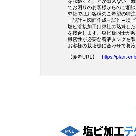
を収納することが出来ない、栽
でお困りのお客様からのご相談
弊社ではお客様のご希望の特注
→設計～図面作成～試作～塩ビ
塩ビ溶接加工は弊社の熟練した
を接合します。塩ビ板同士が溶
機密性が必要な養液タンクを製
お客様の栽培棚に合わせて養液
【参考URL】
https://plant-e