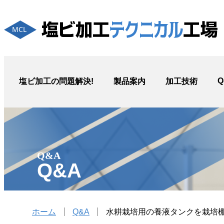
Q
塩ビ加⼯の問題解決!
製品案内
加工技術
Q&A
Q&A
ホーム
Q&A
水耕栽培用の養液タンクを栽培