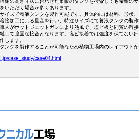
培棚の高さ寸法に合わせた市販のタンクを検索しても希望のサ
をいただく場合が多くあります。
サイズで養液タンクを製作可能です。具体的には材料、形状、
溶接加工による量産を行い、特注サイズにて養液タンクの製作
職人がホットジェットガンにより熱風で、塩ビ板と同質の溶接
融して強固な接合となります。塩ビ接着では強度を保てない部
作します。
タンクを製作することが可能なため植物工場内のレイアウトが
nbi.jp/case_study/case04.html